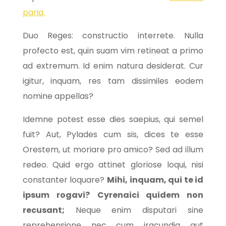
paria.
Duo Reges: constructio interrete. Nulla
profecto est, quin suam vim retineat a primo
ad extremum. Id enim natura desiderat. Cur
igitur, inquam, res tam dissimiles eodem
nomine appellas?
Idemne potest esse dies saepius, qui semel
fuit? Aut, Pylades cum sis, dices te esse
Orestem, ut moriare pro amico? Sed ad illum
redeo. Quid ergo attinet gloriose loqui, nisi
constanter loquare?
Mihi, inquam, qui te id
ipsum rogavi?
Cyrenaici quidem non
recusant;
Neque enim disputari sine
reprehensione nec cum iracundia aut