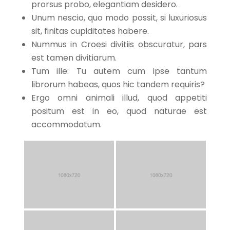
prorsus probo, elegantiam desidero.
Unum nescio, quo modo possit, si luxuriosus
sit, finitas cupiditates habere.
Nummus in Croesi divitiis obscuratur, pars
est tamen divitiarum.
Tum ille: Tu autem cum ipse tantum
librorum habeas, quos hic tandem requiris?
Ergo omni animali illud, quod appetiti
positum est in eo, quod naturae est
accommodatum.